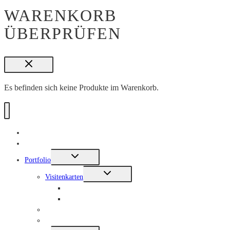
WARENKORB
ÜBERPRÜFEN
Es befinden sich keine Produkte im Warenkorb.
Stories
Shop
UNTERMENÜ
Portfolio
UMSCHALTEN
UNTERMENÜ
Visitenkarten
UMSCHALTEN
Edle Visitenkarten
Ökologische Visitenkarten
Musterkit
Design