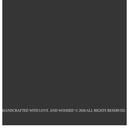
Kontakt
+43 1 9971673
office@woohee.shop
Ausstellungsraum:
Gumpendorferstr. 32
1060 Wien
Österreich
HANDCRAFTED WITH LOVE. AND WOOHEE! © 2026 ALL RIGHTS RESERVED.