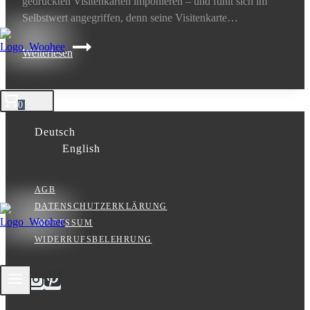
gedruckten Visitenkarten imponieren – und fühlt sich im
Selbstwert angegriffen, denn seine Visitenkarte…
Visitenkarten
Weiterlesen
im
Film
0
Deutsch
English
Weiteres
AGB
DATENSCHUTZERKLÄRUNG
IMPRESSUM
WIDERRUFSBELEHRUNG